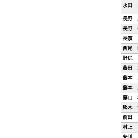
永田 
長野 
長野 
長濱 
西尾 
野尻 
藤田 
藤本 
藤本 
藤山 
舩木 
前田 
村上 
安川 