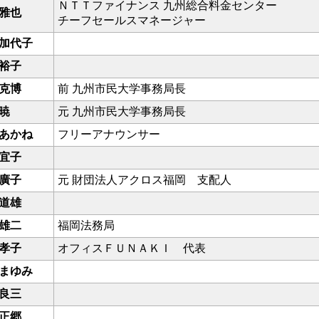
ＮＴＴファイナンス 九州総合料金センター
雅也
チーフセールスマネージャー
加代子
裕子
克博
前 九州市民大学事務局長
暁
元 九州市民大学事務局長
あかね
フリーアナウンサー
宜子
廣子
元 財団法人アクロス福岡 支配人
道雄
雄二
福岡法務局
孝子
オフィスＦＵＮＡＫＩ 代表
まゆみ
良三
正郷