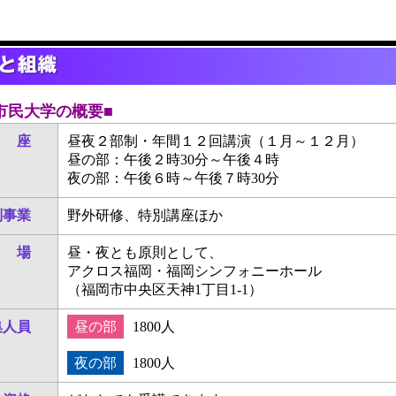
市民大学の概要■
 座
昼夜２部制・年間１２回講演（１月～１２月）
昼の部：午後２時30分～午後４時
夜の部：午後６時～午後７時30分
別事業
野外研修、特別講座ほか
 場
昼・夜とも原則として、
アクロス福岡・福岡シンフォニーホール
（福岡市中央区天神1丁目1-1）
集人員
昼の部
1800人
夜の部
1800人