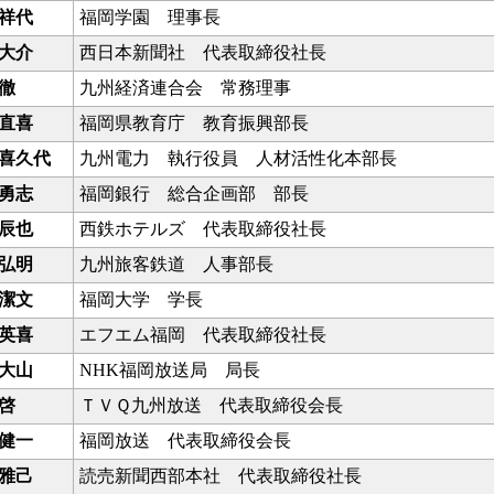
祥代
福岡学園 理事長
大介
西日本新聞社 代表取締役社長
徹
九州経済連合会 常務理事
直喜
福岡県教育庁 教育振興部長
喜久代
九州電力 執行役員 人材活性化本部長
勇志
福岡銀行 総合企画部 部長
辰也
西鉄ホテルズ 代表取締役社長
弘明
九州旅客鉄道 人事部長
潔文
福岡大学 学長
英喜
エフエム福岡 代表取締役社長
大山
NHK福岡放送局 局長
啓
ＴＶＱ九州放送 代表取締役会長
健一
福岡放送 代表取締役会長
雅己
読売新聞西部本社 代表取締役社長