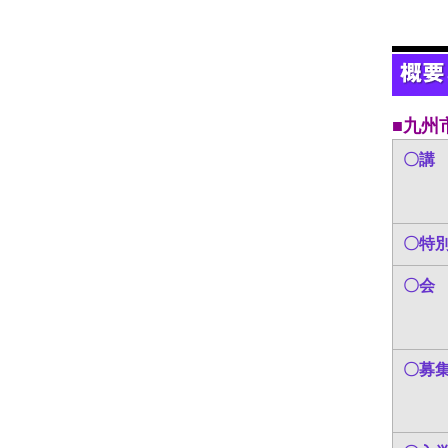
■九州
〇講
〇特
〇会
〇募