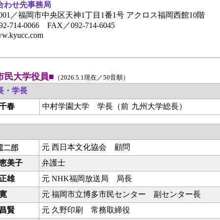
合わせ先事務局
-0001／福岡市中央区天神1丁目1番1号 アクロス福岡西館10階
2-714-0066 FAX／092-714-6045
www.kyucc.com
市民大学役員■
（2026.5.1現在／50音順）
長・学長
千春
中村学園大学 学長（前
九州大学総長）
元 西日本文化協会 顧問
恵美子
弁護士
正雄
元 NHK福岡放送局 局長
寛
元 福岡市立博多市民センター 副センター長
昌賢
元 久野印刷 常務取締役