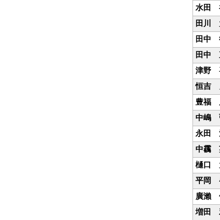
水田 
田川 
田中 
田中 
津野 
恒吉 
豊福 
中嶋 
永田 
中靏 
樋口 
平岡 
廣瀨 
増田 