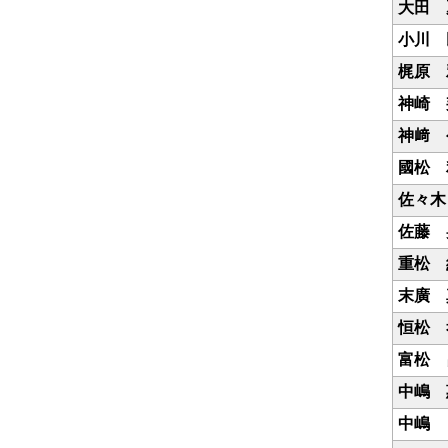
大田 
小川 
梶原 
神崎 
神﨑 
國松 
佐々木
佐藤 
重松 
末廣 
恒松 
富松 
中嶋 
中嶋 