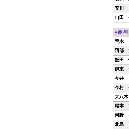
安川 
山田 
●参 与
荒木 
阿部 
飯田 
伊東 
今井 
今村 
大八木
尾本 
河野 
北島 