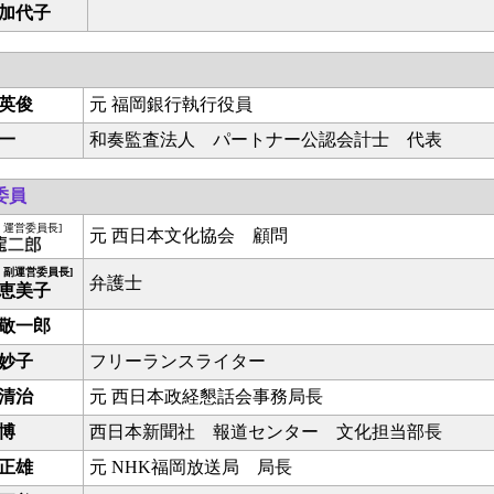
加代子
英俊
元 福岡銀行執行役員
一
和奏監査法人 パートナー公認会計士 代表
委員
・運営委員長]
元 西日本文化協会 顧問
・副運営委員長]
弁護士
恵美子
敬一郎
妙子
フリーランスライター
清治
元 西日本政経懇話会事務局長
博
西日本新聞社 報道センター 文化担当部長
正雄
元 NHK福岡放送局 局長