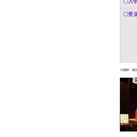
〇入
〇受 
※講師・講