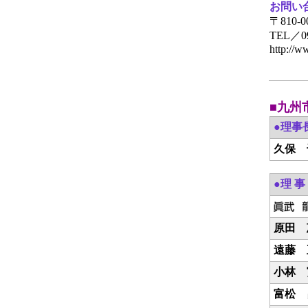
お問い
〒810
TEL／09
http://
■九州
●理事
久保 
●理 事
原田 
遠藤 
小林 
富松 