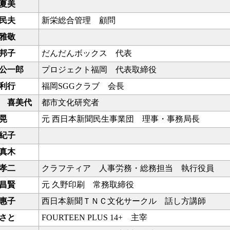
夏美
民夫
新栄総合管理 顧問
雅敬
邦子
だんだんボックス 代表
公一郎
プロジェクト福岡 代表取締役
利行
福岡SGGクラブ 会長
 喜美代
都市文化研究者
晃
元 西日本新聞民生事業団 理事・事務局長
紀子
真木
孝二
クラフティア 人事労務・総務担当 執行役員
昌賢
元 久野印刷 常務取締役
惠子
西日本新聞ＴＮＣ文化サークル 話し方講師
さと
FOURTEEN PLUS 14+ 主宰