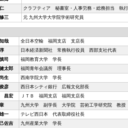
仁
クラフティア 秘書室・人事労務・総務担当 執
修三
元 九州大学大学院学術研究員
知哉
全日本空輸 福岡支店 支店長
淳
日本経済新聞社 常務執行役員 西部支社代表
慎司
福岡教育大学 学長
健太郎
福岡青年会議所 理事長
尚生
西南学院大学 学長
俊彦
西日本シティ銀行 広報文化部長
 昌宏
ＪＴＢ 福岡支店 福岡支店長
章
九州大学 副学長 大学院 芸術工学研究院 教授
雄一
テレビ西日本 代表取締役社長
己佐吉
九州産業大学 学長